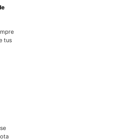
de
empre
e tus
 se
cota