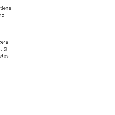
 tiene
omo
cera
. Si
etes