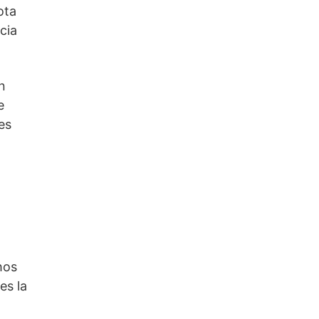
ota
cia
n
e
es
hos
es la