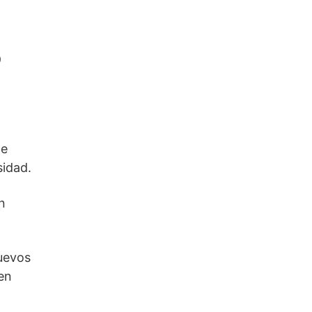
o
te
idad.
n
nuevos
en