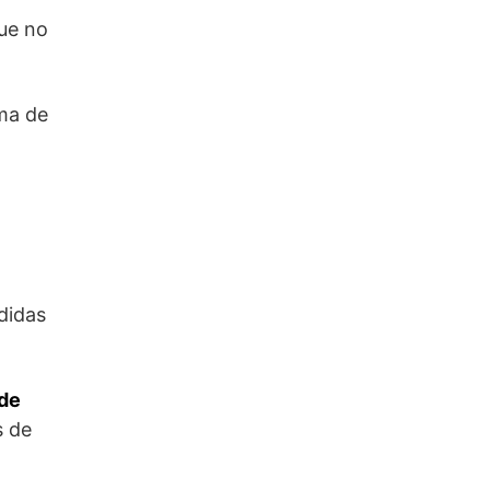
que no
ma de
edidas
de
s de